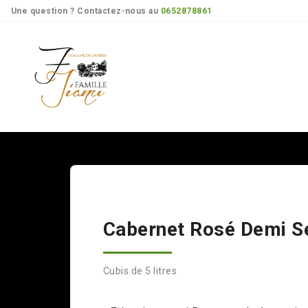
Panneau de gestion des cookies
Une question ? Contactez-nous au
0652878861
nos vins
les cubis de vins
cabernet rosé demi sec
Cabernet Rosé Demi S
Cubis de 5 litres